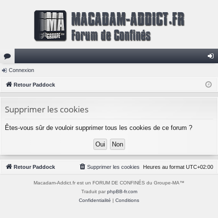
or
Connexion
on
u
Retour Paddock
ne
m
xi
Supprimer les cookies
s
on
Êtes-vous sûr de vouloir supprimer tous les cookies de ce forum ?
Retour Paddock
Supprimer les cookies
Heures au format
UTC+02:00
Macadam-Addict.fr est un FORUM DE CONFINÉS du Groupe-MA™
Traduit par
phpBB-fr.com
Confidentialité
|
Conditions