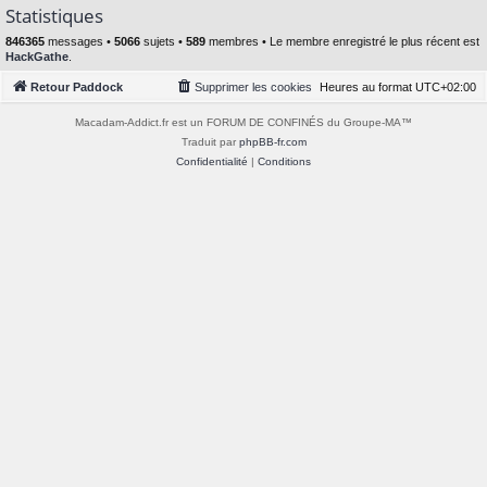
Statistiques
846365
messages •
5066
sujets •
589
membres • Le membre enregistré le plus récent est
HackGathe
.
Retour Paddock
Supprimer les cookies
Heures au format
UTC+02:00
Macadam-Addict.fr est un FORUM DE CONFINÉS du Groupe-MA™
Traduit par
phpBB-fr.com
Confidentialité
|
Conditions