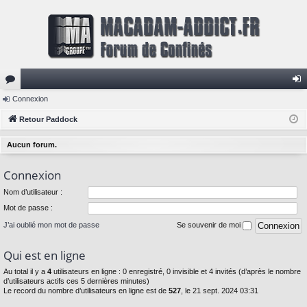
or
Connexion
on
u
Retour Paddock
ne
m
xi
Aucun forum.
s
on
Connexion
Nom d’utilisateur :
Mot de passe :
J’ai oublié mon mot de passe
Se souvenir de moi
Qui est en ligne
Au total il y a
4
utilisateurs en ligne : 0 enregistré, 0 invisible et 4 invités (d’après le nombre
d’utilisateurs actifs ces 5 dernières minutes)
Le record du nombre d’utilisateurs en ligne est de
527
, le 21 sept. 2024 03:31