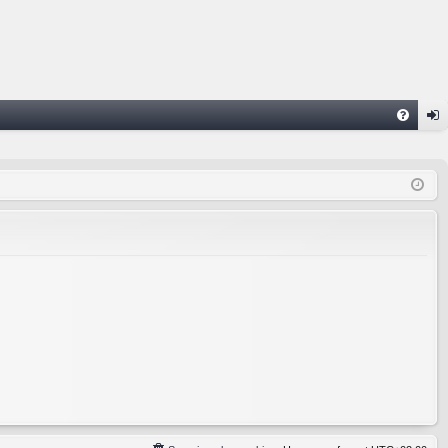
FA
on
Q
ne
xi
on