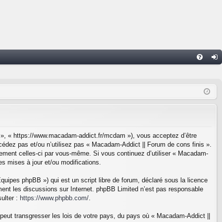
FA
on
Q
ne
xi
on
s », « https://www.macadam-addict.fr/mcdam »), vous acceptez d’être
cédez pas et/ou n’utilisez pas « Macadam-Addict || Forum de cons finis ».
èrement celles-ci par vous-même. Si vous continuez d’utiliser « Macadam-
s mises à jour et/ou modifications.
uipes phpBB ») qui est un script libre de forum, déclaré sous la licence
ement les discussions sur Internet. phpBB Limited n’est pas responsable
ulter :
https://www.phpbb.com/
.
 peut transgresser les lois de votre pays, du pays où « Macadam-Addict ||