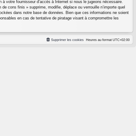
 à votre fournisseur d’accès à Internet si nous le jugeons nécessaire.
e cons finis » supprime, modifie, déplace ou verrouille n’importe quel
tockées dans notre base de données. Bien que ces informations ne soient
onsables en cas de tentative de piratage visant à compromettre les
Supprimer les cookies
Heures au format
UTC+02:00