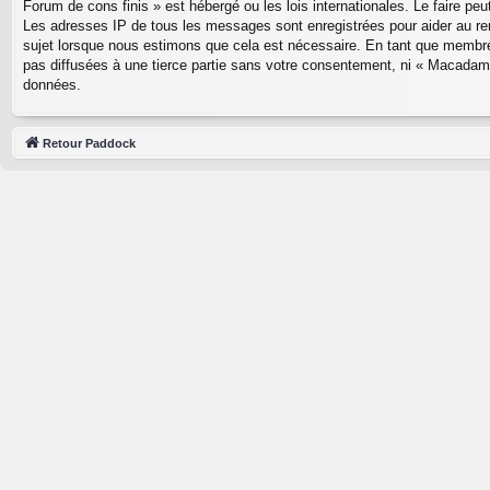
Forum de cons finis » est hébergé ou les lois internationales. Le faire p
Les adresses IP de tous les messages sont enregistrées pour aider au re
sujet lorsque nous estimons que cela est nécessaire. En tant que membre
pas diffusées à une tierce partie sans votre consentement, ni « Macadam
données.
Retour Paddock