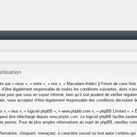
ilisation
ès par « nous », « notre », « nos », « Macadam-Addict || Forum de cons fini
d’être légalement responsable de toutes les conditions suivantes, alors n’ac
ut pour que vous en soyez informé, bien qu’il soit prudent de vérifier réguli
ués, vous acceptez d’être légalement responsable des conditions découlant de
x », « leur », « logiciel phpBB », « www.phpbb.com », « phpBB Limited », « Éq
 peut être téléchargé depuis
www.phpbb.com
. Le logiciel phpBB facilite seul
permis. Pour de plus amples informations au sujet de phpBB, veuillez cons
ffamatoire, choquant, menaçant, à caractère sexuel ou tout autre contenu qui