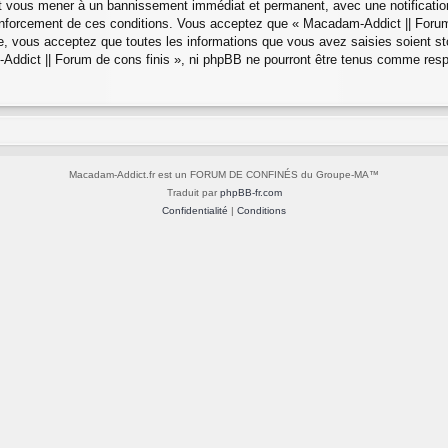
eut vous mener à un bannissement immédiat et permanent, avec une notification
nforcement de ces conditions. Vous acceptez que « Macadam-Addict || Forum d
, vous acceptez que toutes les informations que vous avez saisies soient s
-Addict || Forum de cons finis », ni phpBB ne pourront être tenus comme resp
Macadam-Addict.fr est un FORUM DE CONFINÉS du Groupe-MA™
Traduit par
phpBB-fr.com
Confidentialité
|
Conditions